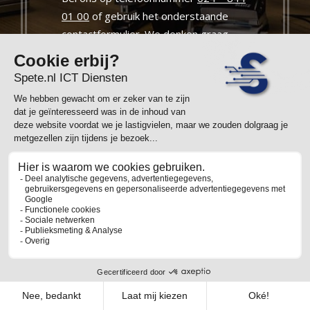
01 00
of gebruik het onderstaande
contactformulier. We denken graag
met u mee of doen u een vrijblijvende
aanbieding. En wilt u gewoon eens
kennismaken? Dan horen we graag van
u.
Uw naam
E-mailadres
Ondewerp
Bericht