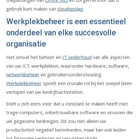
toepassingen van
Office 365
en zorgen ervoor dat u
gebruik kunt maken van
cloudopslag.
Werkplekbeheer is een essentieel
onderdeel van elke succesvolle
organisatie
Het omvat het beheer en
IT onderhoud
van alle aspecten
van uw ICT-werkplekken, waaronder hardware, software,
netwerkbeheer
en gebruikersondersteuning.
Werkplekbeheer
speelt een cruciale rol bij het soepel laten
verlopen van uw bedrijfsactiviteiten.
Stelt u zich eens voor dat u constant te maken heeft met
trage computers, onbetrouwbare software en virussen die
uw gegevens bedreigen. Dit zou niet alleen uw
productiviteit negatief beïnvloeden, maar kan ook leiden
tot financiële verliezen en reputatieschade.