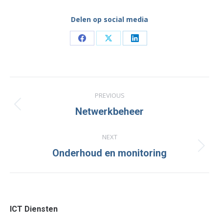
Delen op social media
Share
Share
Share
on
on
on
Facebook
X
LinkedIn
Project
PREVIOUS
navigation
Previous
Netwerkbeheer
project:
NEXT
Next
Onderhoud en monitoring
project:
ICT Diensten