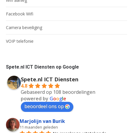
Wifi aanleg
Facebook Wifi
Camera beveiliging
VOIP telefonie
Spete.nl ICT Diensten op Google
Spete.nl ICT Diensten
4.8
Gebaseerd op 108 beoordelingen
powered by
G
o
o
g
l
e
beoordeel ons op
Marjolijn van Burik
11 maanden geleden