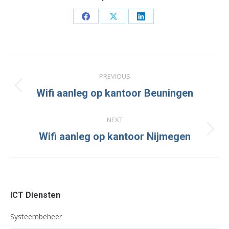
Share
Share
Share
on
on
on
Facebook
X
LinkedIn
Project
PREVIOUS
navigation
Previous
Wifi aanleg op kantoor Beuningen
project:
NEXT
Next
Wifi aanleg op kantoor Nijmegen
project:
ICT Diensten
Systeembeheer