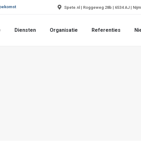
toekomst
Spete.nl | Roggeweg 28b | 6534 AJ | Nij
e
Diensten
Organisatie
Referenties
Ni
e
Diensten
Organisatie
Referenties
Ni