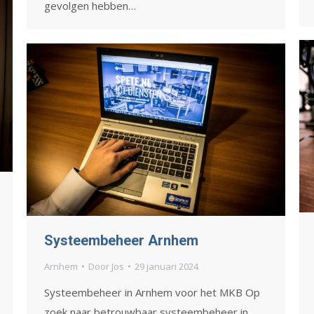
gevolgen hebben…
Systeembeheer Arnhem
Arnhem
Door
Jos
29 januari 2024
Systeembeheer in Arnhem voor het MKB Op
zoek naar betrouwbaar systeembeheer in