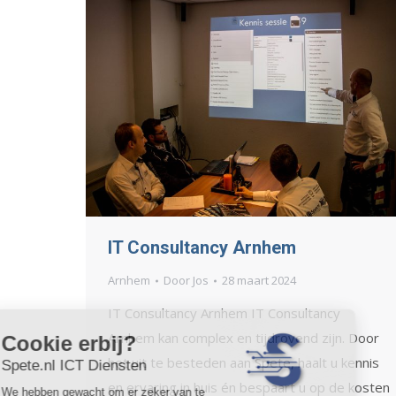
IT Consultancy Arnhem
Arnhem
Door
Jos
28 maart 2024
IT Consultancy Arnhem IT Consultancy
Arnhem kan complex en tijdrovend zijn. Door
het uit te besteden aan Spete, haalt u kennis
en ervaring in huis én bespaart u op de kosten