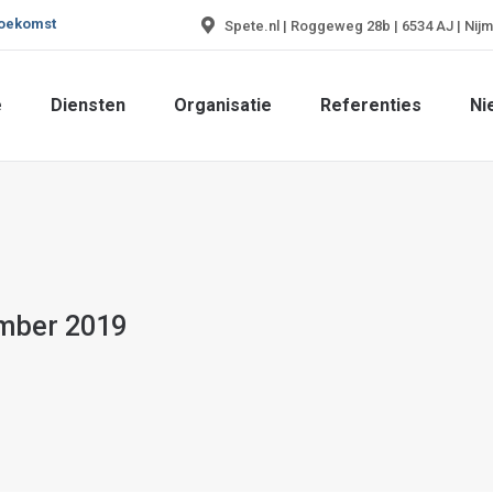
toekomst
Spete.nl | Roggeweg 28b | 6534 AJ | Nij
e
Diensten
Organisatie
Referenties
Ni
e
Diensten
Organisatie
Referenties
Ni
mber 2019