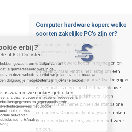
Computer hardware kopen: welke
soorten zakelijke PC’s zijn er?
Geen categorie
,
Nieuws
Door
Jos
16 september 2019
Computer hardware kopen in Nijmegen en
omgeving, maar vindt u het lastig om een
keuze te maken uit het aanbod? Dat begrijpen
we, vooral als u op zoek bent naar nieuwe
zakelijke PC’s. De mogelijkheden lijken
eindeloos, met name binnen de standalone
computers. Daarnaast kunt u gebruik maken
van netwerkcomputers, waarmee het weer
op een…