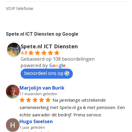
VOIP telefonie
Spete.nl ICT Diensten op Google
Spete.nl ICT Diensten
4.8
Gebaseerd op 108 beoordelingen
powered by
G
o
o
g
l
e
beoordeel ons op
Marjolijn van Burik
11 maanden geleden
Na jarenlange uitstekende 
samenwerking met Spete.nl ga ik met pensioen. Een 
echte aanrader dit bedrijf. Prima service.
Hugo Swelsen
1 jaar geleden