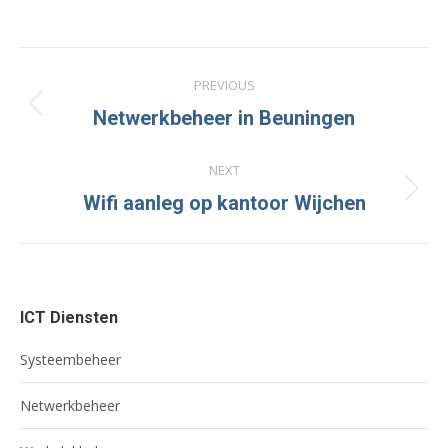
on
on
on
Facebook
X
LinkedIn
Project
PREVIOUS
navigation
Previous
Netwerkbeheer in Beuningen
project:
NEXT
Next
Wifi aanleg op kantoor Wijchen
project:
ICT Diensten
Systeembeheer
Netwerkbeheer