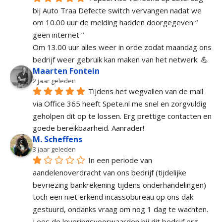
bij Auto Traa Defecte switch vervangen nadat we 
om 10.00 uur de melding hadden doorgegeven “ 
geen internet “
Om 13.00 uur alles weer in orde zodat maandag ons 
bedrijf weer gebruik kan maken van het netwerk. 💪
Maarten Fontein
2 jaar geleden
Tijdens het wegvallen van de mail 
via Office 365 heeft Spete.nl me snel en zorgvuldig 
geholpen dit op te lossen. Erg prettige contacten en 
goede bereikbaarheid. Aanrader!
M. Scheffens
3 jaar geleden
In een periode van 
aandelenoverdracht van ons bedrijf (tijdelijke 
bevriezing bankrekening tijdens onderhandelingen) 
toch een niet erkend incassobureau op ons dak 
gestuurd, ondanks vraag om nog 1 dag te wachten. 
Lees de leveringsvoorwaarden bij dit bedrijf erg 