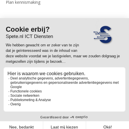
Plan kennismaking
© Spete.nl ICT Diensten
2026
- alle rechten voorbehouden |
Algemene voorwaarden
|
Privacy statement
|
Cookies
024 - 844 01 00
info@spete.nl