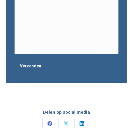
Delen op social media
Share
Share
Share