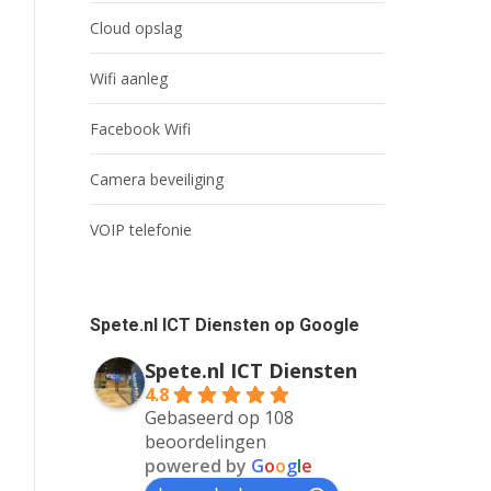
Cloud opslag
Wifi aanleg
Facebook Wifi
Camera beveiliging
VOIP telefonie
Spete.nl ICT Diensten op Google
Spete.nl ICT Diensten
4.8
Gebaseerd op 108
beoordelingen
powered by
G
o
o
g
l
e