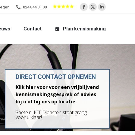
megen
024 844 01 00
Facebook
X
Linkedin
euws
Contact
Plan kennismaking
page
page
page
opens
opens
opens
euws
Contact
Plan kennismaking
in
in
in
new
new
new
window
window
window
DIRECT CONTACT OPNEMEN
Klik hier voor voor een vrijblijvend
kennismakingsgesprek of advies
bij u of bij ons op locatie
Spete.nl ICT Diensten staat graag
voor u klaar!