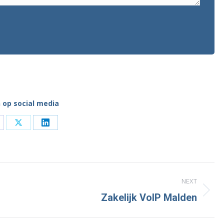
 op social media
are
Share
Share
n
on
on
cebook
X
LinkedIn
NEXT
Next
Zakelijk VoIP Malden
project: