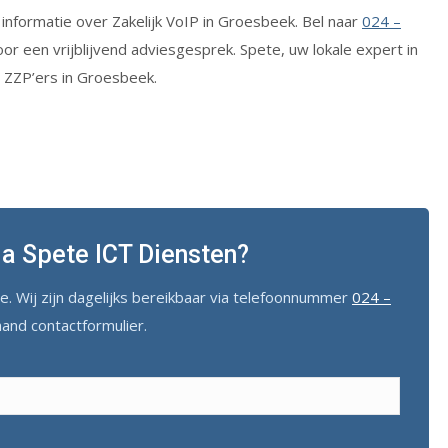
formatie over Zakelijk VoIP in Groesbeek. Bel naar
024 –
or een vrijblijvend adviesgesprek. Spete, uw lokale expert in
 ZZP’ers in Groesbeek.
via Spete ICT Diensten?
. Wij zijn dagelijks bereikbaar via telefoonnummer
024 –
aand contactformulier.