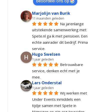
beoordeel ons op
Marjolijn van Burik
11 maanden geleden
Na jarenlange 
uitstekende samenwerking met 
Spete.nl ga ik met pensioen. Een 
echte aanrader dit bedrijf. Prima 
service.
Hugo Swelsen
1 jaar geleden
Betrouwbare 
service, denken echt met je 
mee.
Lars Onderstal
1 jaar geleden
Wij werken met 
Under Events inmiddels een 
tijdje samen met Spete in 
Nijmegen en zijn erg tevreden. 