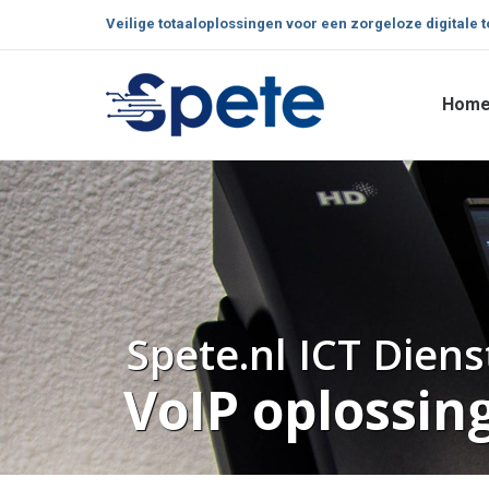
Veilige totaaloplossingen voor een zorgeloze digitale 
Hom
Hom
Spete.nl ICT Dien
VoIP oplossin