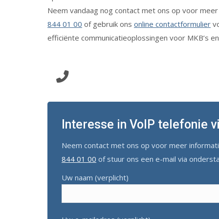
Neem vandaag nog contact met ons op voor meer in
844 01 00
of gebruik ons
online contactformulier
vo
efficiënte communicatieoplossingen voor MKB’s en
Klik hier en wij bellen u terug!
Interesse in VoIP telefonie 
Neem contact met ons op voor meer informatie
844 01 00
of stuur ons een e-mail via onderst
Uw naam (verplicht)