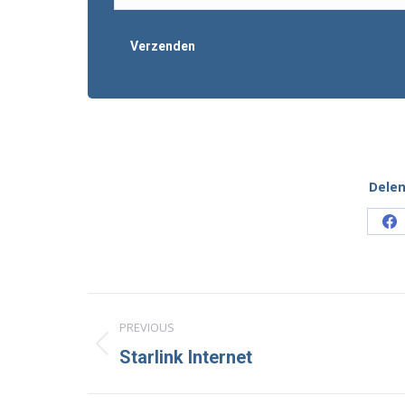
Delen
Sh
o
Fa
Project
PREVIOUS
navigation
Previous
Starlink Internet
project: