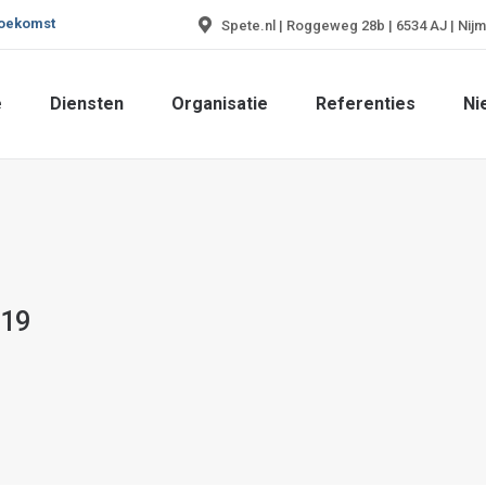
toekomst
Spete.nl | Roggeweg 28b | 6534 AJ | Nij
e
Diensten
Organisatie
Referenties
Ni
e
Diensten
Organisatie
Referenties
Ni
019