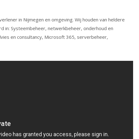
tverlener in Nijmegen en omgeving. Wij houden van heldere
iseerd in: Systeembeheer, netwerkbeheer, onderhoud en
dvies en consultancy, Microsoft 365, serverbeheer,