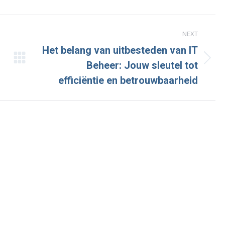
cebook
X
LinkedIn
NEXT
Het belang van uitbesteden van IT
Next
Beheer: Jouw sleutel tot
post:
efficiëntie en betrouwbaarheid