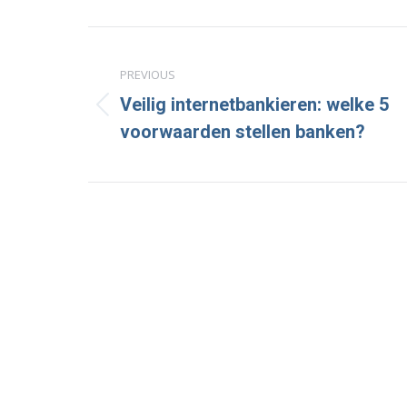
Fa
Post
navigation
PREVIOUS
Veilig internetbankieren: welke 5
Previous
voorwaarden stellen banken?
post: