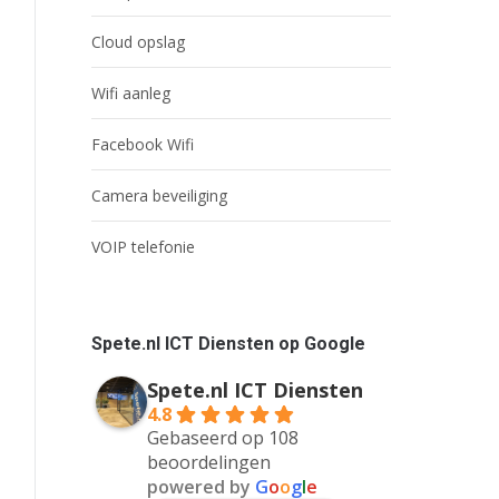
Cloud opslag
Wifi aanleg
Facebook Wifi
Camera beveiliging
VOIP telefonie
Spete.nl ICT Diensten op Google
Spete.nl ICT Diensten
4.8
Gebaseerd op 108
beoordelingen
powered by
G
o
o
g
l
e