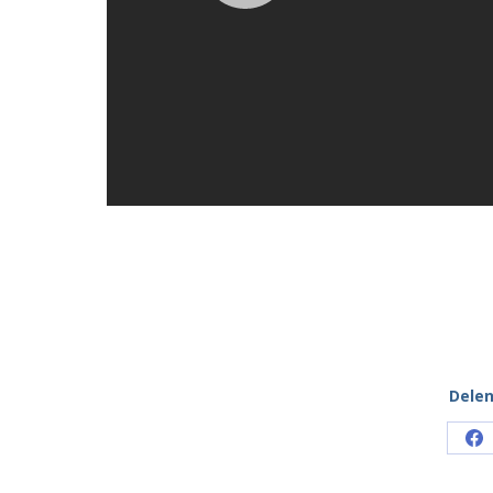
Delen
Sh
o