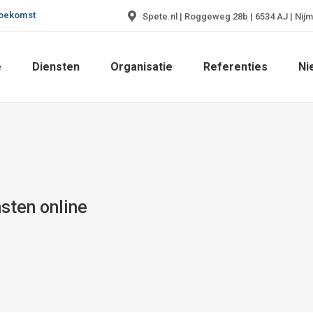
toekomst
Spete.nl | Roggeweg 28b | 6534 AJ | Nij
e
Diensten
Organisatie
Referenties
Ni
e
Diensten
Organisatie
Referenties
Ni
nsten online