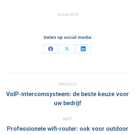
20 mei 2019
Delen op social media
Share
Share
Share
on
on
on
Facebook
X
LinkedIn
Post
PREVIOUS
navigation
VoIP-intercomsysteem: de beste keuze voor
Previous
uw bedrijf
post:
NEXT
Professionele wifi-router: ook voor outdoor
Next