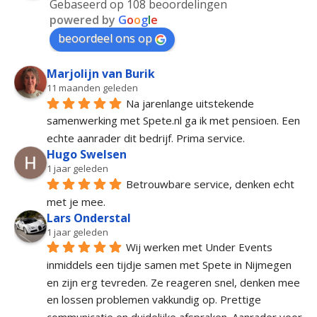
Gebaseerd op 108 beoordelingen
powered by
G
o
o
g
l
e
beoordeel ons op
Marjolijn van Burik
11 maanden geleden
Na jarenlange uitstekende 
samenwerking met Spete.nl ga ik met pensioen. Een 
echte aanrader dit bedrijf. Prima service.
Hugo Swelsen
1 jaar geleden
Betrouwbare service, denken echt 
met je mee.
Lars Onderstal
1 jaar geleden
Wij werken met Under Events 
inmiddels een tijdje samen met Spete in Nijmegen 
en zijn erg tevreden. Ze reageren snel, denken mee 
en lossen problemen vakkundig op. Prettige 