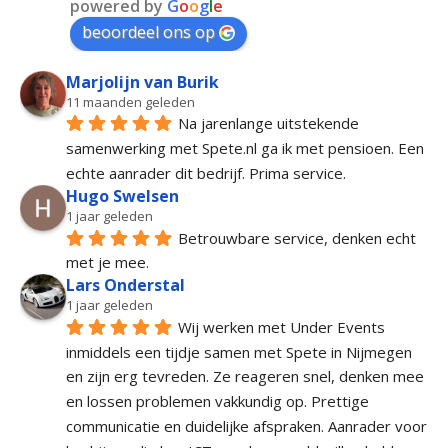
powered by
G
o
o
g
l
e
beoordeel ons op
Marjolijn van Burik
11 maanden geleden
Na jarenlange uitstekende 
samenwerking met Spete.nl ga ik met pensioen. Een 
echte aanrader dit bedrijf. Prima service.
Hugo Swelsen
1 jaar geleden
Betrouwbare service, denken echt 
met je mee.
Lars Onderstal
1 jaar geleden
Wij werken met Under Events 
inmiddels een tijdje samen met Spete in Nijmegen 
en zijn erg tevreden. Ze reageren snel, denken mee 
en lossen problemen vakkundig op. Prettige 
communicatie en duidelijke afspraken. Aanrader voor 