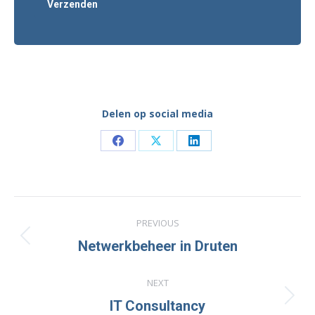
Delen op social media
Share
Share
Share
on
on
on
Facebook
X
LinkedIn
Project
PREVIOUS
navigation
Previous
Netwerkbeheer in Druten
project:
NEXT
Next
IT Consultancy