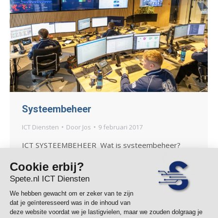
Systeembeheer
ICT Diensten
Door
Jos
9 februari 2017
ICT SYSTEEMBEHEER Wat is systeembeheer?
Spete zorgt er voor dat u kunt rekenen op de
beste ICT-ondersteuning, zowel op locatie als op
afstand. Wij werken voor organisaties met 1 tot
100 werkplekken. Maak voor lage kosten gebruik
van systeembeheer voor Office 365, VoIP-