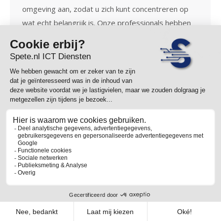
omgeving aan, zodat u zich kunt concentreren op
wat echt belangrijk is. Onze professionals hebben
uitgebreide kennis en ervaring op het gebied van
werkplekbeheer in Nijmegen. Wij zorgen ervoor dat
uw werkplekken optimaal presteren en zijn altijd
up-to-date met de nieuwste technologieën.…
1
2
→
© Spete.nl ICT Diensten
2026
- alle rechten voorbehouden |
Algemene voorwaarden
|
Privacy statement
|
Cookies
024 - 844 01 00
info@spete.nl