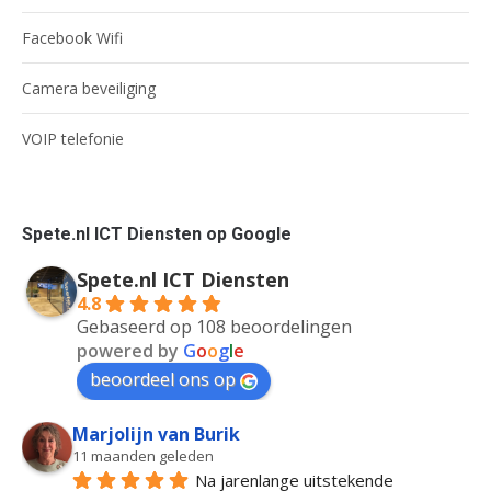
Facebook Wifi
Camera beveiliging
VOIP telefonie
Spete.nl ICT Diensten op Google
Spete.nl ICT Diensten
4.8
Gebaseerd op 108 beoordelingen
powered by
G
o
o
g
l
e
beoordeel ons op
Marjolijn van Burik
11 maanden geleden
Na jarenlange uitstekende 