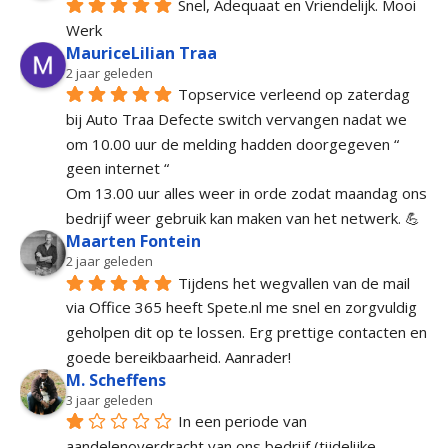
Snel, Adequaat en Vriendelijk. Mooi 
Werk
MauriceLilian Traa
2 jaar geleden
Topservice verleend op zaterdag 
bij Auto Traa Defecte switch vervangen nadat we 
om 10.00 uur de melding hadden doorgegeven “ 
geen internet “
Om 13.00 uur alles weer in orde zodat maandag ons 
bedrijf weer gebruik kan maken van het netwerk. 💪
Maarten Fontein
2 jaar geleden
Tijdens het wegvallen van de mail 
via Office 365 heeft Spete.nl me snel en zorgvuldig 
geholpen dit op te lossen. Erg prettige contacten en 
goede bereikbaarheid. Aanrader!
M. Scheffens
3 jaar geleden
In een periode van 
aandelenoverdracht van ons bedrijf (tijdelijke 