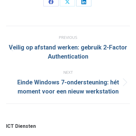
Share
Share
Share
on
on
on
Facebook
X
LinkedIn
Post
PREVIOUS
navigation
Veilig op afstand werken: gebruik 2-Factor
Previous
Authentication
post:
NEXT
Einde Windows 7-ondersteuning: hét
Next
moment voor een nieuw werkstation
post:
ICT Diensten