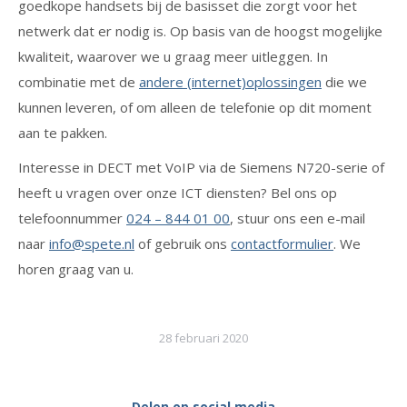
goedkope handsets bij de basisset die zorgt voor het
netwerk dat er nodig is. Op basis van de hoogst mogelijke
kwaliteit, waarover we u graag meer uitleggen. In
combinatie met de
andere (internet)oplossingen
die we
kunnen leveren, of om alleen de telefonie op dit moment
aan te pakken.
Interesse in DECT met VoIP via de Siemens N720-serie of
heeft u vragen over onze ICT diensten? Bel ons op
telefoonnummer
024 – 844 01 00
, stuur ons een e-mail
naar
info@spete.nl
of gebruik ons
contactformulier
. We
horen graag van u.
28 februari 2020
Delen op social media