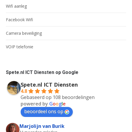
Wifi aanleg
Facebook Wifi
Camera beveiliging
VOIP telefonie
Spete.nl ICT Diensten op Google
Spete.nl ICT Diensten
4.8
Gebaseerd op 108 beoordelingen
powered by
G
o
o
g
l
e
beoordeel ons op
Marjolijn van Burik