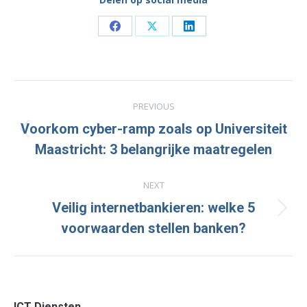
Share
Share
Share
on
on
on
Facebook
X
LinkedIn
Post
PREVIOUS
navigation
Voorkom cyber-ramp zoals op Universiteit
Previous
Maastricht: 3 belangrijke maatregelen
post:
NEXT
Veilig internetbankieren: welke 5
Next
voorwaarden stellen banken?
post:
ICT Diensten