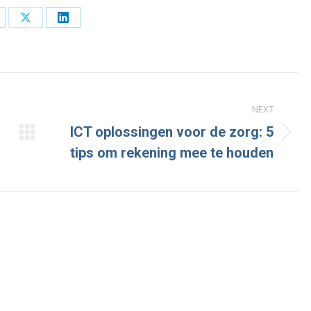
are
Share
Share
n
on
on
cebook
X
LinkedIn
NEXT
ICT oplossingen voor de zorg: 5
Next
tips om rekening mee te houden
post: