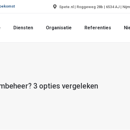
toekomst
Spete.nl | Roggeweg 28b | 6534 AJ | Nij
e
Diensten
Organisatie
Referenties
Ni
e
Diensten
Organisatie
Referenties
Ni
embeheer? 3 opties vergeleken