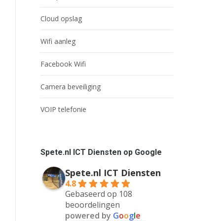
Cloud opslag
Wifi aanleg
Facebook Wifi
Camera beveiliging
VOIP telefonie
Spete.nl ICT Diensten op Google
Spete.nl ICT Diensten
4.8
Gebaseerd op 108
beoordelingen
powered by
G
o
o
g
l
e