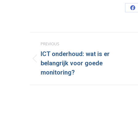
Sh
o
Fa
Post
PREVIOUS
navigation
ICT onderhoud: wat is er
Previous
belangrijk voor goede
post:
monitoring?