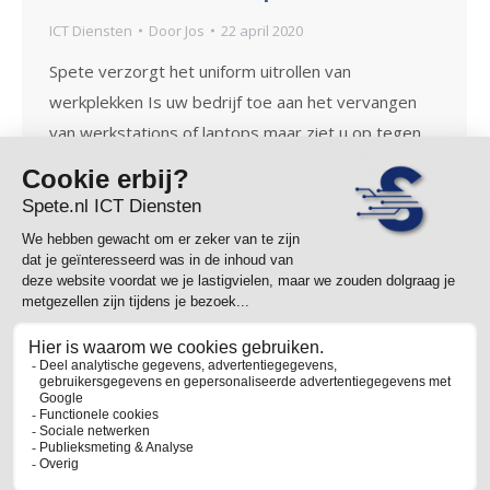
ICT Diensten
Door
Jos
22 april 2020
Spete verzorgt het uniform uitrollen van
werkplekken Is uw bedrijf toe aan het vervangen
van werkstations of laptops maar ziet u op tegen
het vele werk? Werkt u bijvoorbeeld bij KPN of een
andere leverancier in de cloud maar beheert deze
niet uw lokale apparatuur? Spete.nl ICT Diensten
denkt graag met u mee! Naast het…
←
1
…
6
7
8
9
10
11
→